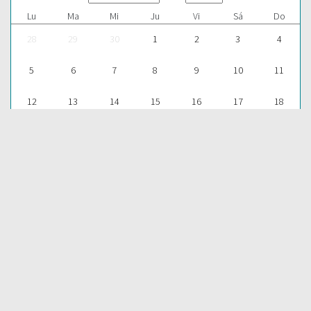
Lu
Ma
Mi
Ju
Vi
Sá
Do
28
29
30
1
2
3
4
5
6
7
8
9
10
11
12
13
14
15
16
17
18
19
20
21
22
23
24
25
26
27
28
29
30
31
1
Para aprender más acerca de la Palabra de Dios y consultar una
gran cantidad de temas bíblicos, visítenos en nuestra págnina
web:
EDICIONES BIBLICAS
COMPARTIR