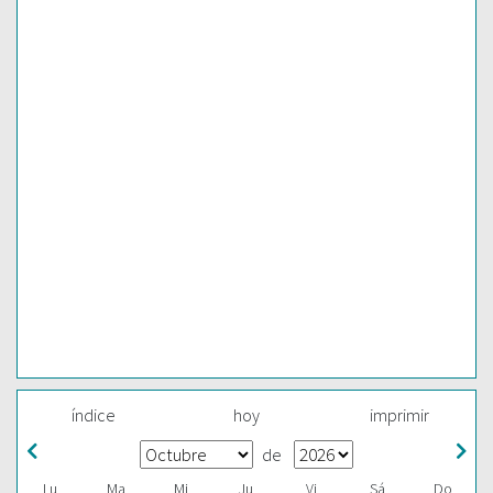
índice
hoy
imprimir
de
Lu
Ma
Mi
Ju
Vi
Sá
Do