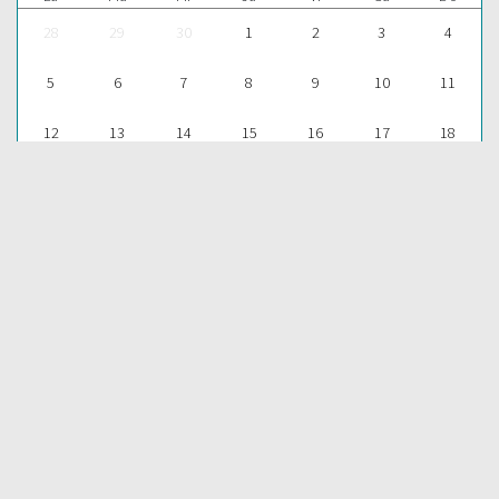
28
29
30
1
2
3
4
5
6
7
8
9
10
11
12
13
14
15
16
17
18
19
20
21
22
23
24
25
26
27
28
29
30
31
1
Para aprender más acerca de la Palabra de Dios y consultar una
gran cantidad de temas bíblicos, visítenos en nuestra págnina
web:
EDICIONES BIBLICAS
COMPARTIR