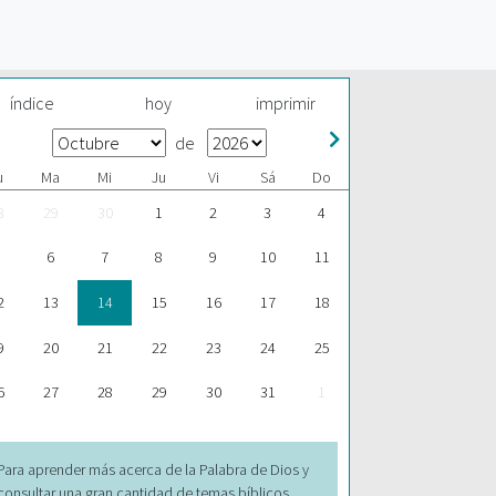
índice
hoy
imprimir
de
u
Ma
Mi
Ju
Vi
Sá
Do
8
29
30
1
2
3
4
6
7
8
9
10
11
2
13
14
15
16
17
18
9
20
21
22
23
24
25
6
27
28
29
30
31
1
Para aprender más acerca de la Palabra de Dios y
consultar una gran cantidad de temas bíblicos,