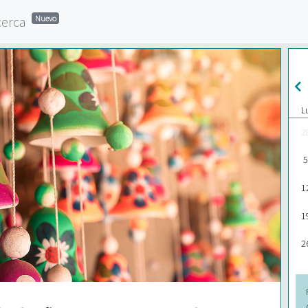
cerca
Nuevo
L
2
5
1
1
2