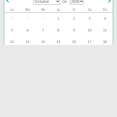
de
Lu
Ma
Mi
Ju
Vi
Sá
Do
28
29
30
1
2
3
4
5
6
7
8
9
10
11
12
13
14
15
16
17
18
19
20
21
22
23
24
25
26
27
28
29
30
31
1
Para aprender más acerca de la Palabra de Dios y consultar una
gran cantidad de temas bíblicos, visítenos en nuestra págnina
web:
EDICIONES BIBLICAS
COMPARTIR