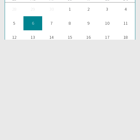
28
29
30
1
2
3
4
5
6
7
8
9
10
11
12
13
14
15
16
17
18
19
20
21
22
23
24
25
26
27
28
29
30
31
1
Para aprender más acerca de la Palabra de Dios y consultar una
gran cantidad de temas bíblicos, visítenos en nuestra págnina
web:
EDICIONES BIBLICAS
COMPARTIR