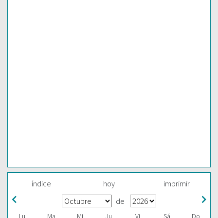
índice
hoy
imprimir
de
Lu
Ma
Mi
Ju
Vi
Sá
Do