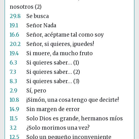
nosotros (2)
29.8
Se busca
19.1
Señor Nada
16.6
Señor, acéptame tal como soy
20.2
Señor, si quieres, ¡puedes!
19.4
Si muere, da mucho fruto
6.3
Si quieres saber… (1)
7.3
Si quieres saber… (2)
8.3
Si quieres saber… (3)
2.9
Sí, pero
10.8
¡Simón, una cosa tengo que decirte!
14.9
Sin margen de error
11.5
Solo Dios es grande, hermanos míos
3.2
¿Solo morimos una vez?
12.5
Solo un pequeño inconveniente