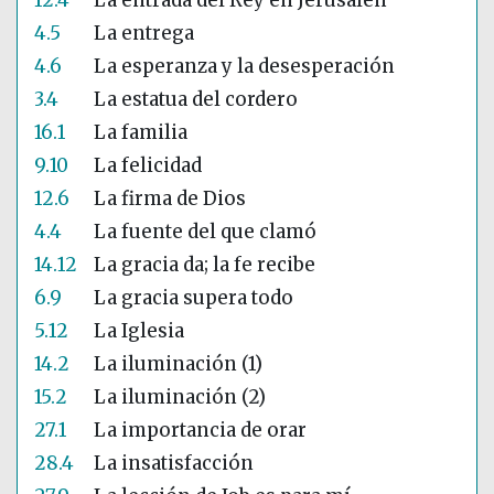
12.4
La entrada del Rey en Jerusalén
4.5
La entrega
4.6
La esperanza y la desesperación
3.4
La estatua del cordero
16.1
La familia
9.10
La felicidad
12.6
La firma de Dios
4.4
La fuente del que clamó
14.12
La gracia da; la fe recibe
6.9
La gracia supera todo
5.12
La Iglesia
14.2
La iluminación (1)
15.2
La iluminación (2)
27.1
La importancia de orar
28.4
La insatisfacción