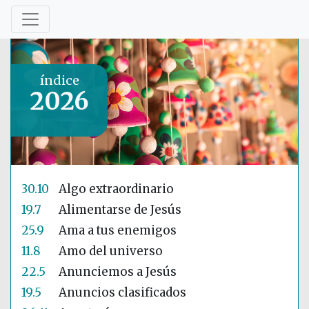
índice
2026
30.10
Algo extraordinario
19.7
Alimentarse de Jesús
25.9
Ama a tus enemigos
11.8
Amo del universo
22.5
Anunciemos a Jesús
19.5
Anuncios clasificados