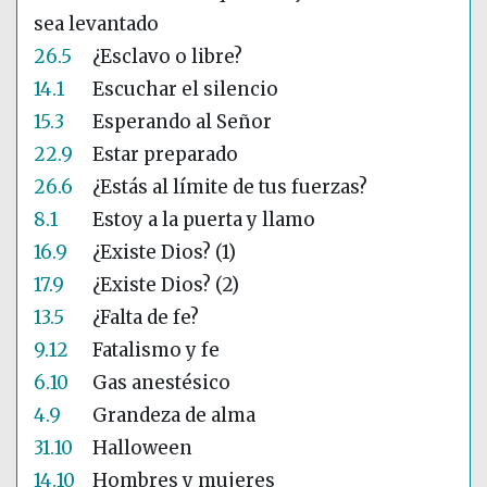
sea levantado
26.5
¿Esclavo o libre?
14.1
Escuchar el silencio
15.3
Esperando al Señor
22.9
Estar preparado
26.6
¿Estás al límite de tus fuerzas?
8.1
Estoy a la puerta y llamo
16.9
¿Existe Dios? (1)
17.9
¿Existe Dios? (2)
13.5
¿Falta de fe?
9.12
Fatalismo y fe
6.10
Gas anestésico
4.9
Grandeza de alma
31.10
Halloween
14.10
Hombres y mujeres