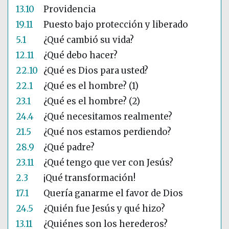
13.10
Providencia
19.11
Puesto bajo protección y liberado
5.1
¿Qué cambió su vida?
12.11
¿Qué debo hacer?
22.10
¿Qué es Dios para usted?
22.1
¿Qué es el hombre? (1)
23.1
¿Qué es el hombre? (2)
24.4
¿Qué necesitamos realmente?
21.5
¿Qué nos estamos perdiendo?
28.9
¿Qué padre?
23.11
¿Qué tengo que ver con Jesús?
2.3
¡Qué transformación!
17.1
Quería ganarme el favor de Dios
24.5
¿Quién fue Jesús y qué hizo?
13.11
¿Quiénes son los herederos?