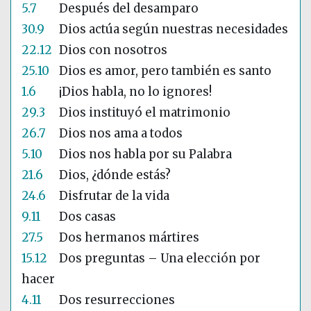
5.7
Después del desamparo
30.9
Dios actúa según nuestras necesidades
22.12
Dios con nosotros
25.10
Dios es amor, pero también es santo
1.6
¡Dios habla, no lo ignores!
29.3
Dios instituyó el matrimonio
26.7
Dios nos ama a todos
5.10
Dios nos habla por su Palabra
21.6
Dios, ¿dónde estás?
24.6
Disfrutar de la vida
9.11
Dos casas
27.5
Dos hermanos mártires
15.12
Dos preguntas – Una elección por
hacer
4.11
Dos resurrecciones