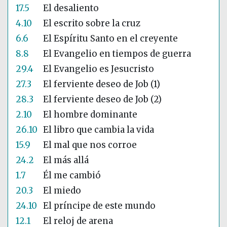
17.5
El desaliento
4.10
El escrito sobre la cruz
6.6
El Espíritu Santo en el creyente
8.8
El Evangelio en tiempos de guerra
29.4
El Evangelio es Jesucristo
27.3
El ferviente deseo de Job (1)
28.3
El ferviente deseo de Job (2)
2.10
El hombre dominante
26.10
El libro que cambia la vida
15.9
El mal que nos corroe
24.2
El más allá
1.7
Él me cambió
20.3
El miedo
24.10
El príncipe de este mundo
12.1
El reloj de arena