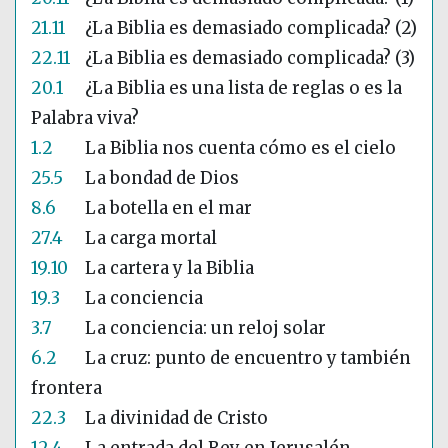
21.11
¿La Biblia es demasiado complicada? (2)
22.11
¿La Biblia es demasiado complicada? (3)
20.1
¿La Biblia es una lista de reglas o es la
Palabra viva?
1.2
La Biblia nos cuenta cómo es el cielo
25.5
La bondad de Dios
8.6
La botella en el mar
27.4
La carga mortal
19.10
La cartera y la Biblia
19.3
La conciencia
3.7
La conciencia: un reloj solar
6.2
La cruz: punto de encuentro y también
frontera
22.3
La divinidad de Cristo