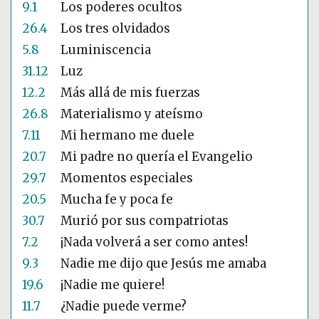
9.1
Los poderes ocultos
26.4
Los tres olvidados
5.8
Luminiscencia
31.12
Luz
12.2
Más allá de mis fuerzas
26.8
Materialismo y ateísmo
7.11
Mi hermano me duele
20.7
Mi padre no quería el Evangelio
29.7
Momentos especiales
20.5
Mucha fe y poca fe
30.7
Murió por sus compatriotas
7.2
¡Nada volverá a ser como antes!
9.3
Nadie me dijo que Jesús me amaba
19.6
¡Nadie me quiere!
11.7
¿Nadie puede verme?