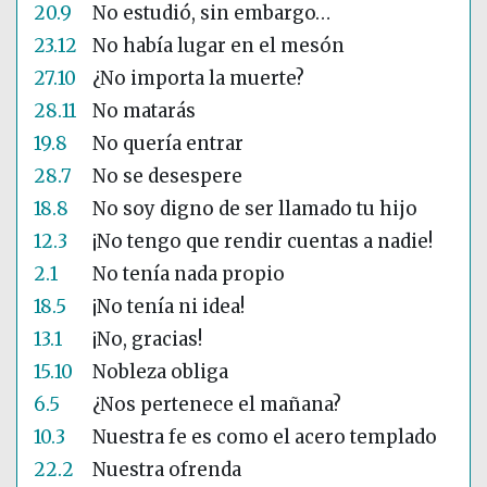
20.9
No estudió, sin embargo…
23.12
No había lugar en el mesón
27.10
¿No importa la muerte?
28.11
No matarás
19.8
No quería entrar
28.7
No se desespere
18.8
No soy digno de ser llamado tu hijo
12.3
¡No tengo que rendir cuentas a nadie!
2.1
No tenía nada propio
18.5
¡No tenía ni idea!
13.1
¡No, gracias!
15.10
Nobleza obliga
6.5
¿Nos pertenece el mañana?
10.3
Nuestra fe es como el acero templado
22.2
Nuestra ofrenda