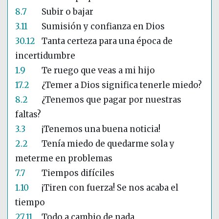
8.7
Subir o bajar
3.11
Sumisión y confianza en Dios
30.12
Tanta certeza para una época de
incertidumbre
1.9
Te ruego que veas a mi hijo
17.2
¿Temer a Dios significa tenerle miedo?
8.2
¿Tenemos que pagar por nuestras
faltas?
3.3
¡Tenemos una buena noticia!
2.2
Tenía miedo de quedarme sola y
meterme en problemas
7.7
Tiempos difíciles
1.10
¡Tiren con fuerza! Se nos acaba el
tiempo
27.11
Todo a cambio de nada