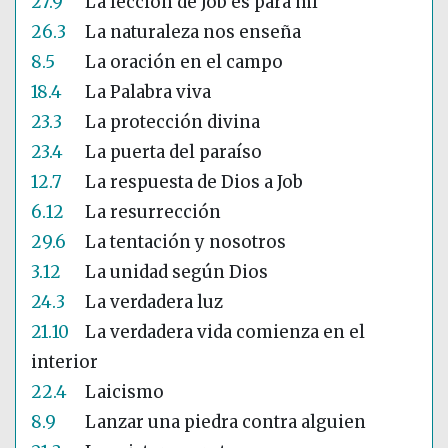
27.9
La lección de Job es para mí
26.3
La naturaleza nos enseña
8.5
La oración en el campo
18.4
La Palabra viva
23.3
La protección divina
23.4
La puerta del paraíso
12.7
La respuesta de Dios a Job
6.12
La resurrección
29.6
La tentación y nosotros
3.12
La unidad según Dios
24.3
La verdadera luz
21.10
La verdadera vida comienza en el
interior
22.4
Laicismo
8.9
Lanzar una piedra contra alguien