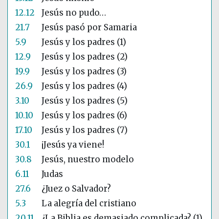
12.12
Jesús no pudo…
21.7
Jesús pasó por Samaria
5.9
Jesús y los padres (1)
12.9
Jesús y los padres (2)
19.9
Jesús y los padres (3)
26.9
Jesús y los padres (4)
3.10
Jesús y los padres (5)
10.10
Jesús y los padres (6)
17.10
Jesús y los padres (7)
30.1
¡Jesús ya viene!
30.8
Jesús, nuestro modelo
6.11
Judas
27.6
¿Juez o Salvador?
5.3
La alegría del cristiano
20.11
¿La Biblia es demasiado complicada? (1)