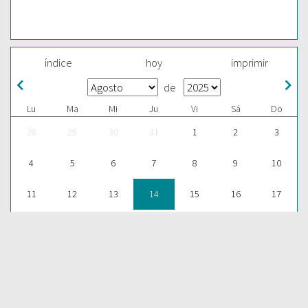
índice
hoy
imprimir
de
Lu
Ma
Mi
Ju
Vi
Sá
Do
28
29
30
31
1
2
3
4
5
6
7
8
9
10
11
12
13
14
15
16
17
18
19
20
21
22
23
24
25
26
27
28
29
30
31
1
2
3
4
5
6
7