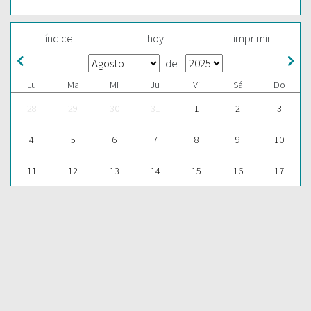
índice
hoy
imprimir
de
Lu
Ma
Mi
Ju
Vi
Sá
Do
28
29
30
31
1
2
3
4
5
6
7
8
9
10
11
12
13
14
15
16
17
18
19
20
21
22
23
24
25
26
27
28
29
30
31
1
2
3
4
5
6
7
ESCUCHAR