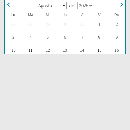
de
Lu
Ma
Mi
Ju
Vi
Sá
Do
27
28
29
30
31
1
2
3
4
5
6
7
8
9
10
11
12
13
14
15
16
17
18
19
20
21
22
23
24
25
26
27
28
29
30
31
1
2
3
4
5
6
Para aprender más acerca de la Palabra de Dios y consultar una
gran cantidad de temas bíblicos, visítenos en nuestra págnina
web:
EDICIONES BIBLICAS