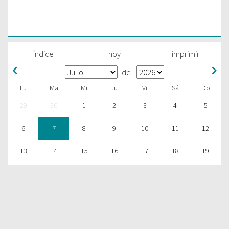
índice
hoy
imprimir
de
Lu
Ma
Mi
Ju
Vi
Sá
Do
29
30
1
2
3
4
5
6
7
8
9
10
11
12
13
14
15
16
17
18
19
20
21
22
23
24
25
26
27
28
29
30
31
1
2
ESCUCHAR