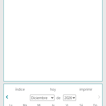
índice
hoy
imprimir
de
Lu
Ma
Mi
Ju
Vi
Sá
Do