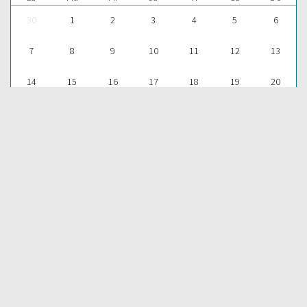
30
1
2
3
4
5
6
7
8
9
10
11
12
13
14
15
16
17
18
19
20
21
22
23
24
25
26
27
28
29
30
31
1
2
3
Para aprender más acerca de la Palabra de Dios y consultar una
gran cantidad de temas bíblicos, visítenos en nuestra págnina
web:
EDICIONES BIBLICAS
COMPARTIR