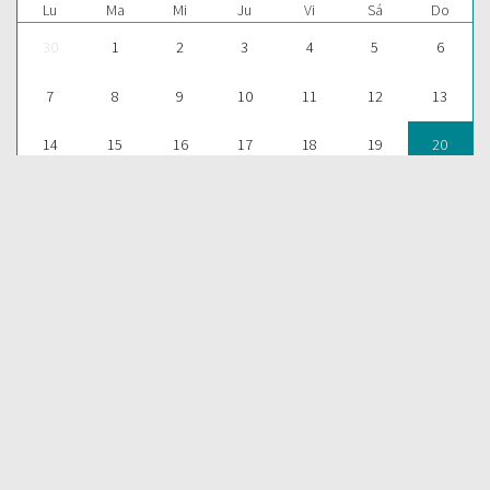
Lu
Ma
Mi
Ju
Vi
Sá
Do
30
1
2
3
4
5
6
7
8
9
10
11
12
13
14
15
16
17
18
19
20
21
22
23
24
25
26
27
28
29
30
31
1
2
3
Para aprender más acerca de la Palabra de Dios y consultar una
gran cantidad de temas bíblicos, visítenos en nuestra págnina
web:
EDICIONES BIBLICAS
COMPARTIR