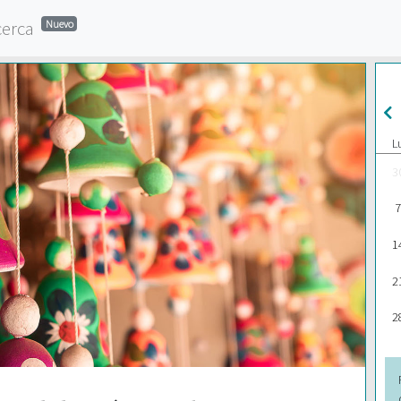
cerca
Nuevo
L
3
7
1
2
2