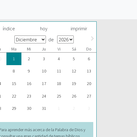
índice
hoy
imprimir
de
u
Ma
Mi
Ju
Vi
Sá
Do
0
1
2
3
4
5
6
8
9
10
11
12
13
4
15
16
17
18
19
20
1
22
23
24
25
26
27
8
29
30
31
1
2
3
Para aprender más acerca de la Palabra de Dios y
consultar una gran cantidad de temas bíblicos,