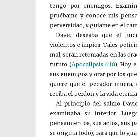
tengo por enemigos. Examín
pruébame y conoce mis pensa
perversidad, y guíame en el ca
David deseaba que el juic
violentos e impíos. Tales petici
mal, serán retomadas en las ora
futuro
(
Apocalipsis 6:10
)
. Hoy e
sus enemigos y orar por los que
quiere que el pecador muera, 
reciba el perdón y la vida eterna
Al principio del salmo Davi
examinaba su interior. Lue
pensamientos, sus actos, sus p
se origina todo), para que lo gu