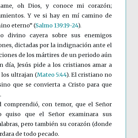
ame, oh Dios, y conoce mi corazón;
mientos. Y ve si hay en mí camino de
mino eterno”
(
Salmo 139:19-24
)
.
io divino cayera sobre sus enemigos
ones, dictadas por la indignación ante el
ciones de los mártires de un periodo aún
n día, Jesús pide a los cristianos amar a
 los ultrajan
(
Mateo 5:44
)
. El cristiano no
sino que se convierta a Cristo para que
.
d comprendió, con temor, que el Señor
go quiso que el Señor examinara sus
alabras, pero también su corazón (donde
ardara de todo pecado.