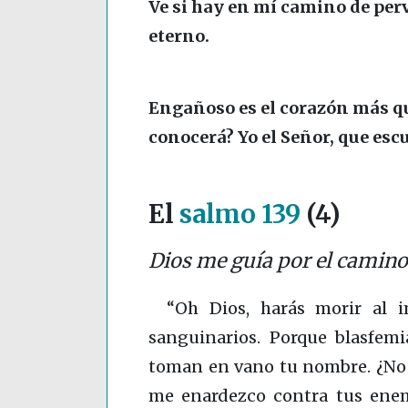
Ve si hay en mí camino de per
eterno.
Engañoso es el corazón más que
conocerá? Yo el Señor, que esc
El
salmo 139
(4)
Dios me guía por el camino
“Oh Dios, harás morir al i
sanguinarios. Porque blasfemi
toman en vano tu nombre. ¿No o
me enardezco contra tus enem