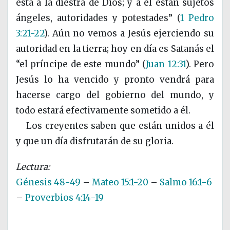
está a la diestra de Dios; y a él están sujetos
ángeles, autoridades y potestades”
(
1 Pedro
3:21-22
)
. Aún no vemos a Jesús ejerciendo su
autoridad en la tierra; hoy en día es Satanás el
“el príncipe de este mundo”
(
Juan 12:31
)
. Pero
Jesús lo ha vencido y pronto vendrá para
hacerse cargo del gobierno del mundo, y
todo estará efectivamente sometido a él.
Los creyentes saben que están unidos a él
y que un día disfrutarán de su gloria.
Génesis 48-49
–
Mateo 15:1-20
–
Salmo 16:1-6
–
Proverbios 4:14-19