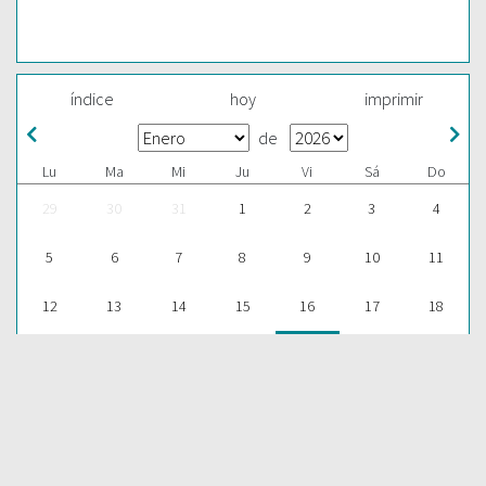
índice
hoy
imprimir
de
Lu
Ma
Mi
Ju
Vi
Sá
Do
29
30
31
1
2
3
4
5
6
7
8
9
10
11
12
13
14
15
16
17
18
19
20
21
22
23
24
25
26
27
28
29
30
31
1
ESCUCHAR