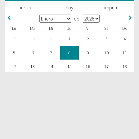
índice
hoy
imprimir
de
Lu
Ma
Mi
Ju
Vi
Sá
Do
29
30
31
1
2
3
4
5
6
7
8
9
10
11
12
13
14
15
16
17
18
19
20
21
22
23
24
25
26
27
28
29
30
31
1
ESCUCHAR