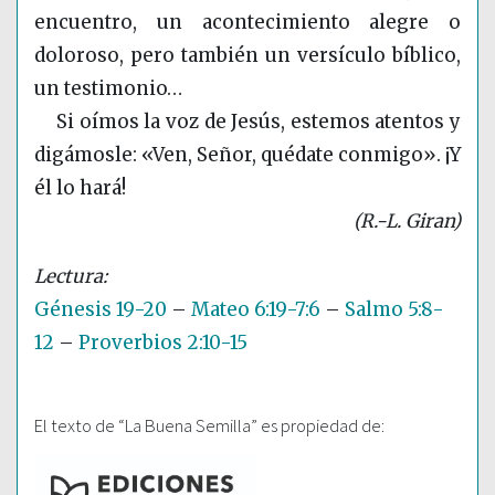
encuentro, un acontecimiento alegre o
doloroso, pero también un versículo bíblico,
un testimonio…
Si oímos la voz de Jesús, estemos atentos y
digámosle: «Ven, Señor, quédate conmigo». ¡Y
él lo hará!
(R.-L. Giran)
Génesis 19-20
–
Mateo 6:19-7:6
–
Salmo 5:8-
12
–
Proverbios 2:10-15
El texto de “La Buena Semilla” es propiedad de: