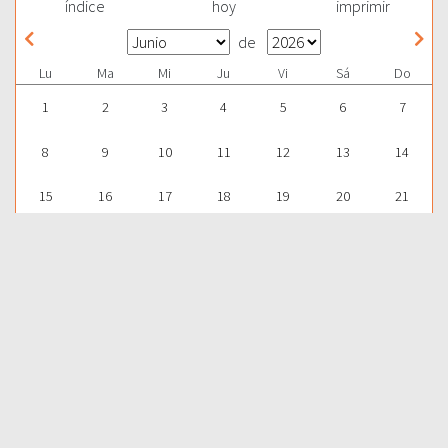
índice
hoy
imprimir
de
Lu
Ma
Mi
Ju
Vi
Sá
Do
1
2
3
4
5
6
7
8
9
10
11
12
13
14
15
16
17
18
19
20
21
22
23
24
25
26
27
28
29
30
1
2
3
4
5
Para aprender más acerca de la Palabra de Dios y consultar una
gran cantidad de temas bíblicos, visítenos en nuestra págnina
web:
EDICIONES BIBLICAS