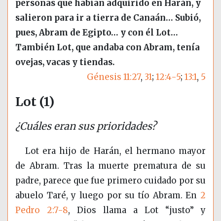
personas que habían adquirido en Harán, y
salieron para ir a tierra de Canaán… Subió,
pues, Abram de Egipto… y con él Lot…
También Lot, que andaba con Abram, tenía
ovejas, vacas y tiendas.
Génesis 11:27
,
31
;
12:4-5
;
13:1
,
5
Lot (1)
¿Cuáles eran sus prioridades?
Lot era hijo de Harán, el hermano mayor
de Abram. Tras la muerte prematura de su
padre, parece que fue primero cuidado por su
abuelo Taré, y luego por su tío Abram. En
2
Pedro 2:7-8
, Dios llama a Lot “justo” y