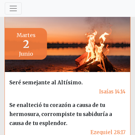
Martes
2
Junio
Seré semejante al Altísimo.
Isaías 14:14
Se enalteció tu corazón a causa de tu
hermosura, corrompiste tu sabiduría a
causa de tu esplendor.
Ezequiel 28:17