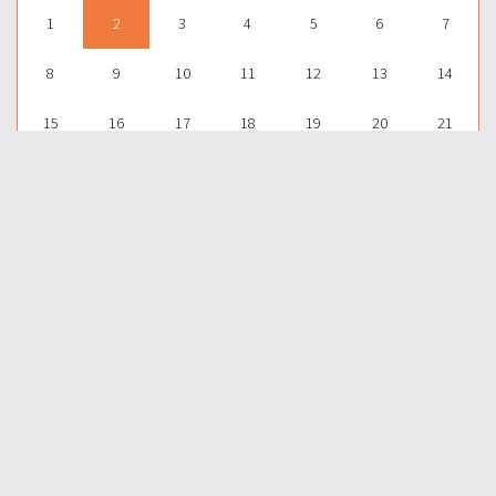
1
2
3
4
5
6
7
8
9
10
11
12
13
14
15
16
17
18
19
20
21
22
23
24
25
26
27
28
29
30
1
2
3
4
5
Para aprender más acerca de la Palabra de Dios y consultar una
gran cantidad de temas bíblicos, visítenos en nuestra págnina
web:
EDICIONES BIBLICAS
COMPARTIR