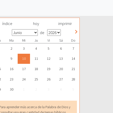
índice
hoy
imprimir
de
u
Ma
Mi
Ju
Vi
Sá
Do
2
3
4
5
6
7
9
10
11
12
13
14
5
16
17
18
19
20
21
2
23
24
25
26
27
28
9
30
1
2
3
4
5
Para aprender más acerca de la Palabra de Dios y
consultar una gran cantidad de temas bíblicos,