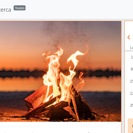
cerca
Nuevo
L
1
8
1
2
2