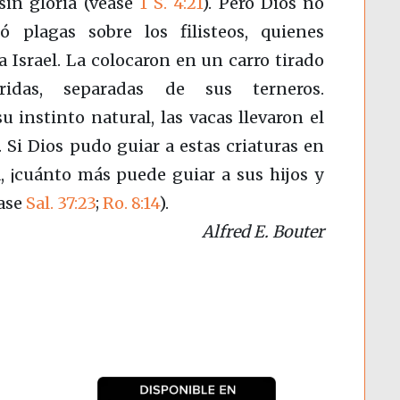
 sin gloria (véase
1 S. 4:21
). Pero Dios no
 plagas sobre los filisteos, quienes
a Israel. La colocaron en un carro tirado
idas, separadas de sus terneros.
 instinto natural, las vacas llevaron el
 Si Dios pudo guiar a estas criaturas en
, ¡cuánto más puede guiar a sus hijos y
éase
Sal. 37:23
;
Ro. 8:14
).
Alfred E. Bouter