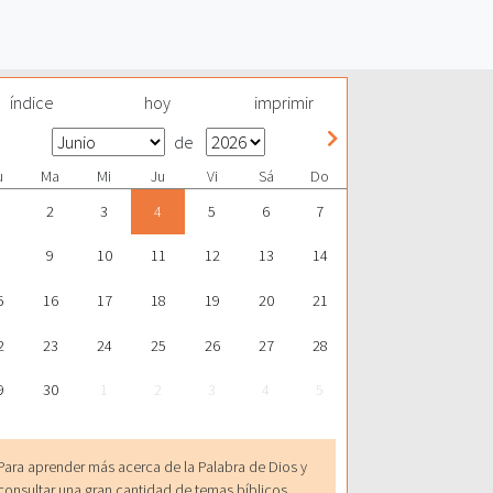
índice
hoy
imprimir
de
u
Ma
Mi
Ju
Vi
Sá
Do
2
3
4
5
6
7
9
10
11
12
13
14
5
16
17
18
19
20
21
2
23
24
25
26
27
28
9
30
1
2
3
4
5
Para aprender más acerca de la Palabra de Dios y
consultar una gran cantidad de temas bíblicos,