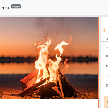
cerca
Nuevo
L
1
8
1
2
2