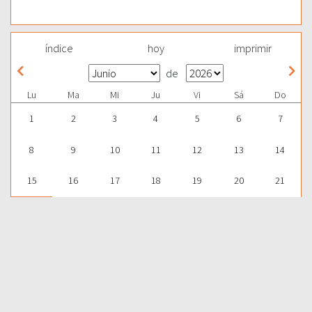
índice
hoy
imprimir
de
Lu
Ma
Mi
Ju
Vi
Sá
Do
1
2
3
4
5
6
7
8
9
10
11
12
13
14
15
16
17
18
19
20
21
22
23
24
25
26
27
28
29
30
1
2
3
4
5
Para aprender más acerca de la Palabra de Dios y consultar una
gran cantidad de temas bíblicos, visítenos en nuestra págnina