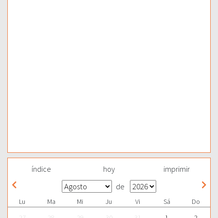
índice
hoy
imprimir
de
Lu
Ma
Mi
Ju
Vi
Sá
Do
27
28
29
30
31
1
2