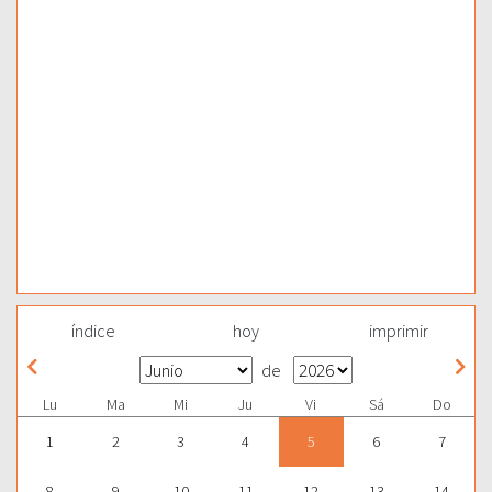
índice
hoy
imprimir
de
Lu
Ma
Mi
Ju
Vi
Sá
Do
1
2
3
4
5
6
7
8
9
10
11
12
13
14