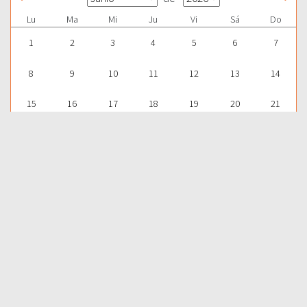
Lu
Ma
Mi
Ju
Vi
Sá
Do
1
2
3
4
5
6
7
8
9
10
11
12
13
14
15
16
17
18
19
20
21
22
23
24
25
26
27
28
29
30
1
2
3
4
5
Para aprender más acerca de la Palabra de Dios y consultar una
gran cantidad de temas bíblicos, visítenos en nuestra págnina
web:
EDICIONES BIBLICAS
COMPARTIR