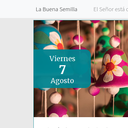
La Buena Semilla
El Señor está 
Viernes
7
Agosto