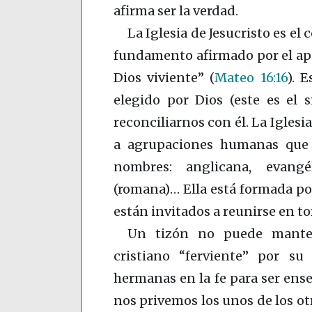
afirma ser la verdad.
La Iglesia de Jesucristo es el
fundamento afirmado por el apóst
Dios viviente”
(
Mateo 16:16
)
. E
elegido por Dios (este es el s
reconciliarnos con él. La Iglesia
a agrupaciones humanas que p
nombres: anglicana, evangél
(romana)… Ella está formada por
están invitados a reunirse en to
Un tizón no puede manten
cristiano “ferviente” por s
hermanas en la fe para ser ens
nos privemos los unos de los otr