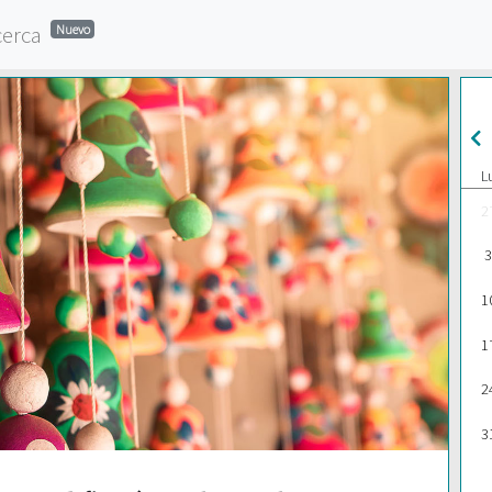
cerca
Nuevo
L
2
3
1
1
2
3