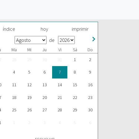
índice
hoy
imprimir
de
u
Ma
Mi
Ju
Vi
Sá
Do
7
28
29
30
31
1
2
4
5
6
7
8
9
0
11
12
13
14
15
16
7
18
19
20
21
22
23
4
25
26
27
28
29
30
1
1
2
3
4
5
6