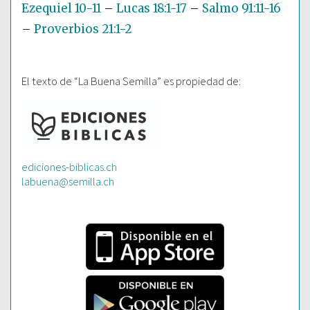
Ezequiel 10-11
–
Lucas 18:1-17
–
Salmo 91:11-16
–
Proverbios 21:1-2
El texto de “La Buena Semilla” es propiedad de:
ediciones-biblicas.ch
labuena@semilla.ch