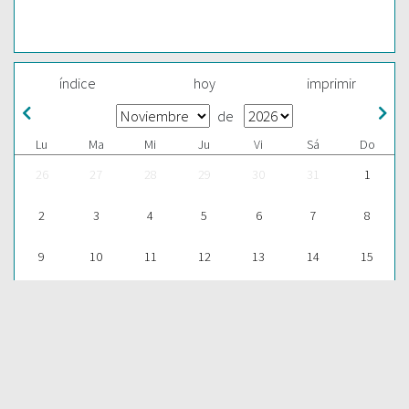
índice
hoy
imprimir
de
Lu
Ma
Mi
Ju
Vi
Sá
Do
26
27
28
29
30
31
1
2
3
4
5
6
7
8
9
10
11
12
13
14
15
16
17
18
19
20
21
22
23
24
25
26
27
28
29
30
1
2
3
4
5
6