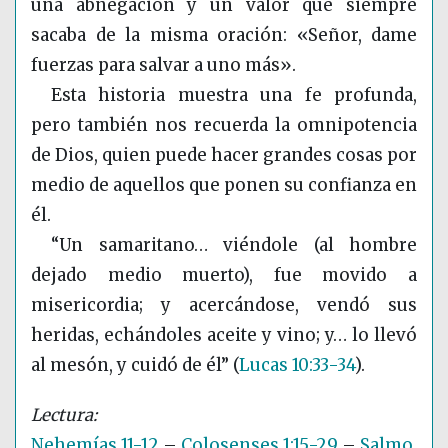
una abnegación y un valor que siempre
sacaba de la misma oración: «Señor, dame
fuerzas para salvar a uno más».
Esta historia muestra una fe profunda,
pero también nos recuerda la omnipotencia
de Dios, quien puede hacer grandes cosas por
medio de aquellos que ponen su confianza en
él.
“Un samaritano… viéndole (al hombre
dejado medio muerto), fue movido a
misericordia; y acercándose, vendó sus
heridas, echándoles aceite y vino; y… lo llevó
al mesón, y cuidó de él”
(
Lucas 10:33-34
)
.
Nehemías 11-12
–
Colosenses 1:15-29
–
Salmo