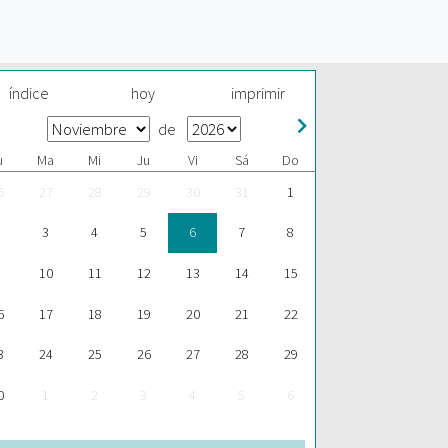
índice
hoy
imprimir
de
u
Ma
Mi
Ju
Vi
Sá
Do
6
27
28
29
30
31
1
3
4
5
6
7
8
10
11
12
13
14
15
6
17
18
19
20
21
22
3
24
25
26
27
28
29
0
1
2
3
4
5
6