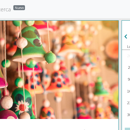
cerca
Nuevo
L
2
2
9
1
2
3