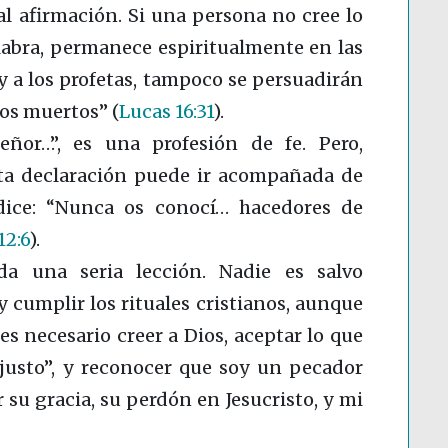
al afirmación. Si una persona no cree lo
alabra, permanece espiritualmente en las
 y a los profetas, tampoco se persuadirán
los muertos”
(
Lucas 16:31
)
.
eñor…”, es una profesión de fe. Pero,
sta declaración puede ir acompañada de
dice: “Nunca os conocí… hacedores de
12:6
)
.
da una seria lección. Nadie es salvo
y cumplir los rituales cristianos, aunque
s necesario creer a Dios, aceptar lo que
justo”, y reconocer que soy un pecador
 su gracia, su perdón en Jesucristo, y mi