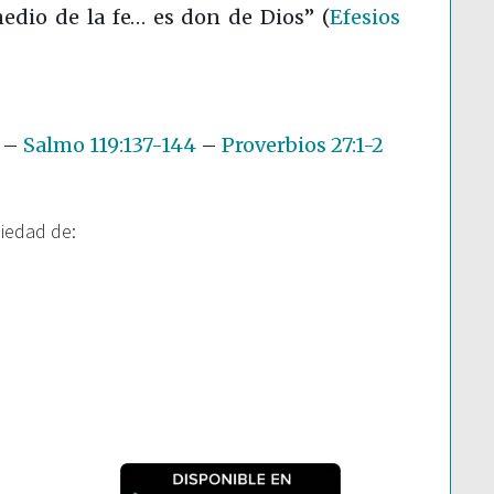
medio de la fe… es don de Dios”
(
Efesios
–
Salmo 119:137-144
–
Proverbios 27:1-2
piedad de: