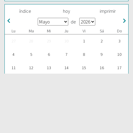
índice
hoy
imprimir
de
Lu
Ma
Mi
Ju
Vi
Sá
Do
27
28
29
30
1
2
3
4
5
6
7
8
9
10
11
12
13
14
15
16
17
18
19
20
21
22
23
24
25
26
27
28
29
30
31
1
2
3
4
5
6
7
ESCUCHAR