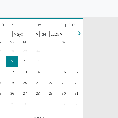
índice
hoy
imprimir
de
u
Ma
Mi
Ju
Vi
Sá
Do
7
28
29
30
1
2
3
5
6
7
8
9
10
1
12
13
14
15
16
17
8
19
20
21
22
23
24
5
26
27
28
29
30
31
2
3
4
5
6
7