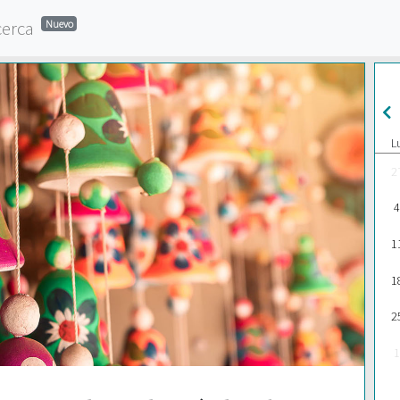
cerca
Nuevo
L
2
4
1
1
2
1