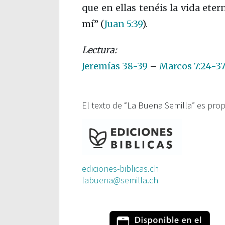
que en ellas tenéis la vida eter
mí”
(
Juan 5:39
)
.
Jeremías 38-39
–
Marcos 7:24-3
El texto de “La Buena Semilla” es pro
ediciones-biblicas.ch
labuena@semilla.ch