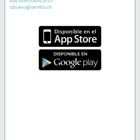
ediciones-biblicas.ch
labuena@semilla.ch