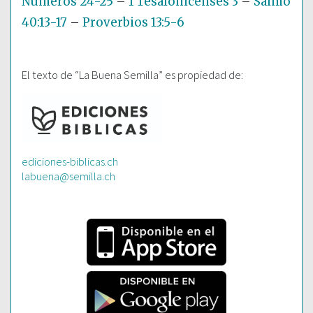
Números 24-25
–
1 Tesalonicenses 3
–
Salmo
40:13-17
–
Proverbios 13:5-6
El texto de “La Buena Semilla” es propiedad de:
ediciones-biblicas.ch
labuena@semilla.ch