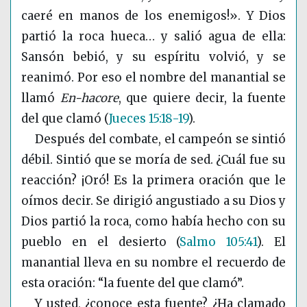
caeré en manos de los enemigos!». Y Dios
partió la roca hueca… y salió agua de ella:
Sansón bebió, y su espíritu volvió, y se
reanimó. Por eso el nombre del manantial se
llamó
En-hacore
, que quiere decir, la fuente
del que clamó
(
Jueces 15:18-19
)
.
Después del combate, el campeón se sintió
débil. Sintió que se moría de sed. ¿Cuál fue su
reacción? ¡Oró! Es la primera oración que le
oímos decir. Se dirigió angustiado a su Dios y
Dios partió la roca, como había hecho con su
pueblo en el desierto
(
Salmo 105:41
)
. El
manantial lleva en su nombre el recuerdo de
esta oración: “la fuente del que clamó”.
Y usted, ¿conoce esta fuente? ¿Ha clamado