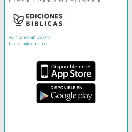
El texto de “La Buena Semilla” es propiedad de:
ediciones-biblicas.ch
labuena@semilla.ch