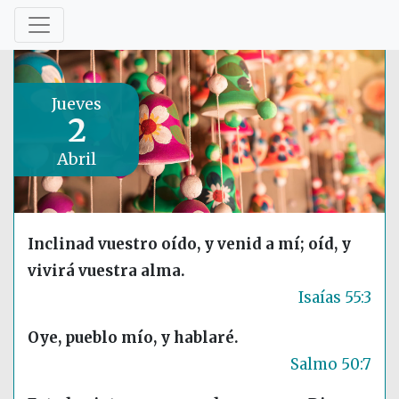
Jueves
2
Abril
Inclinad vuestro oído, y venid a mí; oíd, y
vivirá vuestra alma.
Isaías 55:3
Oye, pueblo mío, y hablaré.
Salmo 50:7