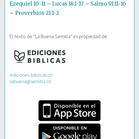
Ezequiel 10-11
–
Lucas 18:1-17
–
Salmo 91:11-16
–
Proverbios 21:1-2
El texto de “La Buena Semilla” es propiedad de:
ediciones-biblicas.ch
labuena@semilla.ch