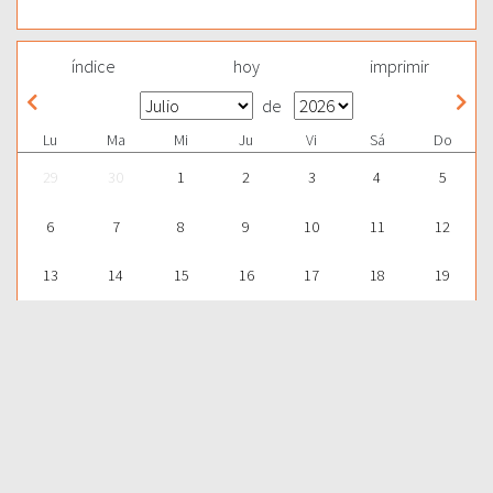
índice
hoy
imprimir
de
Lu
Ma
Mi
Ju
Vi
Sá
Do
29
30
1
2
3
4
5
6
7
8
9
10
11
12
13
14
15
16
17
18
19
20
21
22
23
24
25
26
27
28
29
30
31
1
2
Para aprender más acerca de la Palabra de Dios y consultar una
gran cantidad de temas bíblicos, visítenos en nuestra págnina