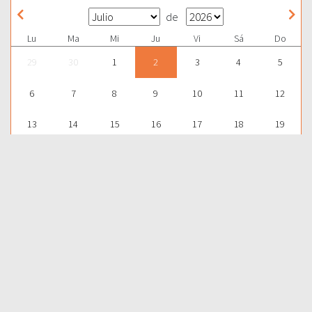
de
Lu
Ma
Mi
Ju
Vi
Sá
Do
29
30
1
2
3
4
5
6
7
8
9
10
11
12
13
14
15
16
17
18
19
20
21
22
23
24
25
26
27
28
29
30
31
1
2
Para aprender más acerca de la Palabra de Dios y consultar una
gran cantidad de temas bíblicos, visítenos en nuestra págnina
web:
EDICIONES BIBLICAS