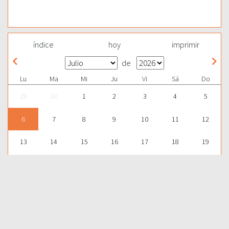
índice
hoy
imprimir
de
Lu
Ma
Mi
Ju
Vi
Sá
Do
29
30
1
2
3
4
5
6
7
8
9
10
11
12
13
14
15
16
17
18
19
20
21
22
23
24
25
26
27
28
29
30
31
1
2
Para aprender más acerca de la Palabra de Dios y consultar una