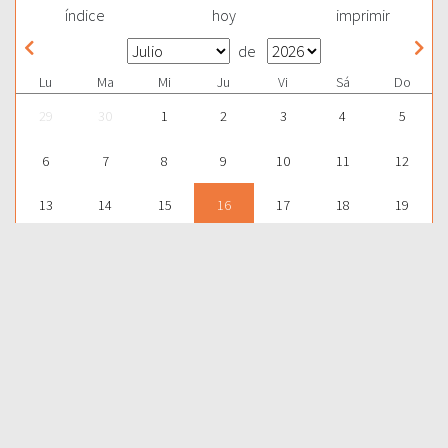
índice
hoy
imprimir
de
Lu
Ma
Mi
Ju
Vi
Sá
Do
29
30
1
2
3
4
5
6
7
8
9
10
11
12
13
14
15
16
17
18
19
20
21
22
23
24
25
26
27
28
29
30
31
1
2
Para aprender más acerca de la Palabra de Dios y consultar una
gran cantidad de temas bíblicos, visítenos en nuestra págnina
web:
EDICIONES BIBLICAS