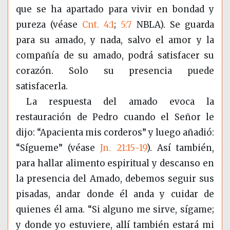
que se ha apartado para vivir en bondad y
pureza (véase
Cnt. 4:1
;
5:7
NBLA). Se guarda
para su amado, y nada, salvo el amor y la
compañía de su amado, podrá satisfacer su
corazón. Solo su presencia puede
satisfacerla.
La respuesta del amado evoca la
restauración de Pedro cuando el Señor le
dijo: “Apacienta mis corderos” y luego añadió:
“Sígueme”
(véase
Jn. 21:15-19
)
. Así también,
para hallar alimento espiritual y descanso en
la presencia del Amado, debemos seguir sus
pisadas, andar donde él anda y cuidar de
quienes él ama. “Si alguno me sirve, sígame;
y donde yo estuviere, allí también estará mi