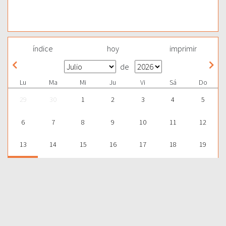
índice
hoy
imprimir
de
Lu
Ma
Mi
Ju
Vi
Sá
Do
29
30
1
2
3
4
5
6
7
8
9
10
11
12
13
14
15
16
17
18
19
20
21
22
23
24
25
26
27
28
29
30
31
1
2
Para aprender más acerca de la Palabra de Dios y consultar una