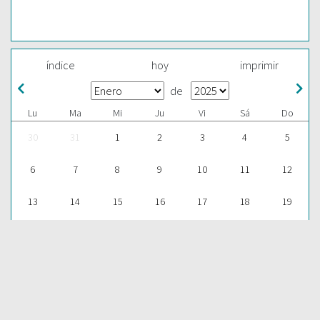
índice
hoy
imprimir
de
Lu
Ma
Mi
Ju
Vi
Sá
Do
30
31
1
2
3
4
5
6
7
8
9
10
11
12
13
14
15
16
17
18
19
20
21
22
23
24
25
26
27
28
29
30
31
1
2
ESCUCHAR