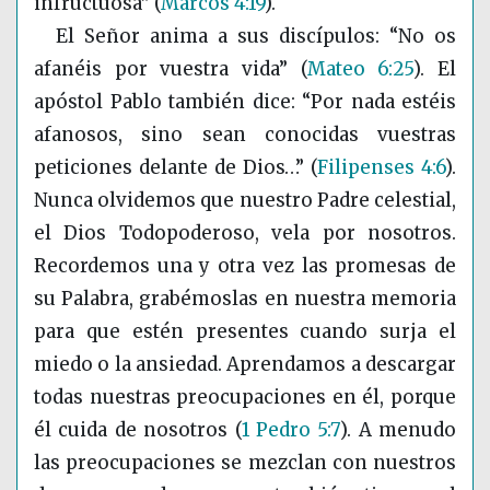
infructuosa”
(
Marcos 4:19
)
.
El Señor anima a sus discípulos: “No os
afanéis por vuestra vida”
(
Mateo 6:25
)
. El
apóstol Pablo también dice: “Por nada estéis
afanosos, sino sean conocidas vuestras
peticiones delante de Dios…”
(
Filipenses 4:6
)
.
Nunca olvidemos que nuestro Padre celestial,
el Dios Todopoderoso, vela por nosotros.
Recordemos una y otra vez las promesas de
su Palabra, grabémoslas en nuestra memoria
para que estén presentes cuando surja el
miedo o la ansiedad. Aprendamos a descargar
todas nuestras preocupaciones en él, porque
él cuida de nosotros
(
1 Pedro 5:7
)
. A menudo
las preocupaciones se mezclan con nuestros