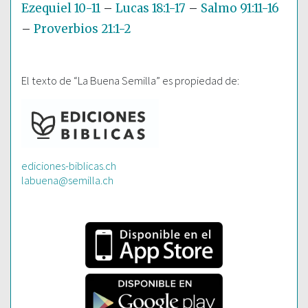
Ezequiel 10-11
–
Lucas 18:1-17
–
Salmo 91:11-16
–
Proverbios 21:1-2
El texto de “La Buena Semilla” es propiedad de:
ediciones-biblicas.ch
labuena@semilla.ch