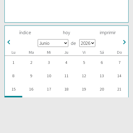
índice
hoy
imprimir
de
Lu
Ma
Mi
Ju
Vi
Sá
Do
1
2
3
4
5
6
7
8
9
10
11
12
13
14
15
16
17
18
19
20
21
22
23
24
25
26
27
28
29
30
1
2
3
4
5
ESCUCHAR