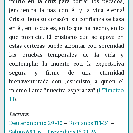
murió en la cruz para borrar los pecados,
¡encuentra la paz con él y la vida eterna!
Cristo llena su corazón; su confianza se basa
en él, en lo que es, en lo que ha hecho, en lo
que promete. El cristiano que se apoya en
estas certezas puede afrontar con serenidad
las pruebas temporales de la vida y
contemplar la muerte con la expectativa
segura y firme de una eternidad
bienaventurada con Jesucristo, a quien él
mismo llama “nuestra esperanza”
(
1 Timoteo
1:1
)
.
Deuteronomio 29-30
–
Romanos 11:1-24
–
Salmo 68:1-6
–
Proverbios 16:23-24