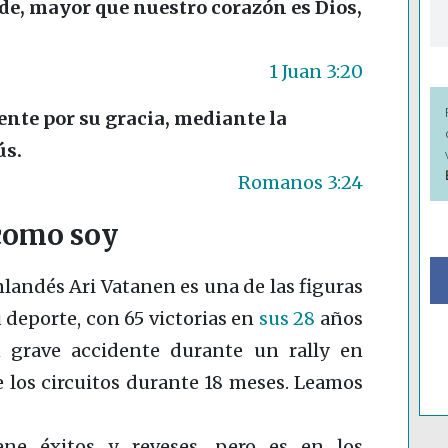
de, mayor que nuestro corazón es Dios,
1 Juan 3:20
ente por su gracia, mediante la
ús.
Romanos 3:24
 como soy
inlandés Ari Vatanen es una de las figuras
 deporte, con 65 victorias en
sus 28
años
n grave accidente durante un rally en
 los circuitos durante 18 meses. Leamos
ne éxitos y reveses, pero es en los