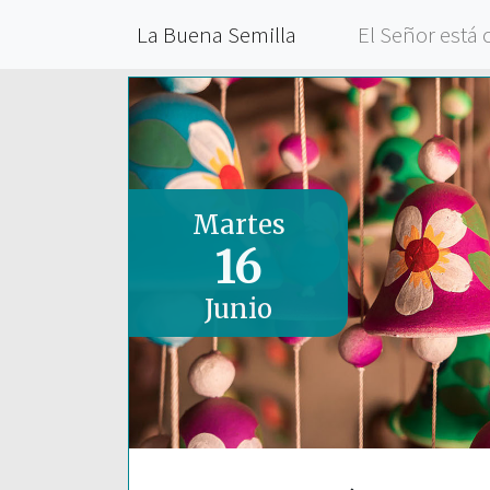
La Buena Semilla
El Señor está 
Martes
16
Junio