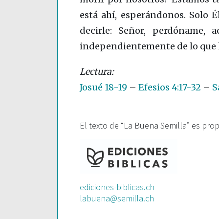
está ahí, esperándonos. Solo É
decirle: Señor, perdóname, 
independientemente de lo que
Josué 18-19
–
Efesios 4:17-32
–
S
El texto de “La Buena Semilla” es pro
ediciones-biblicas.ch
labuena@semilla.ch