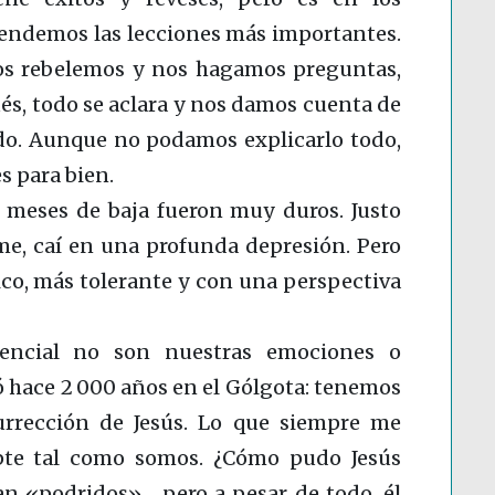
endemos las lecciones más importantes.
s rebelemos y nos hagamos preguntas,
ués, todo se aclara y nos damos cuenta de
odo. Aunque no podamos explicarlo todo,
s para bien.
8 meses de baja fueron muy duros. Justo
, caí en una profunda depresión. Pero
tico, más tolerante y con una perspectiva
esencial no son nuestras emociones o
ó hace 2 000 años en el Gólgota: tenemos
urrección de Jesús. Lo que siempre me
pte tal como somos. ¿Cómo pudo Jesús
an «podridos»… pero a pesar de todo, él