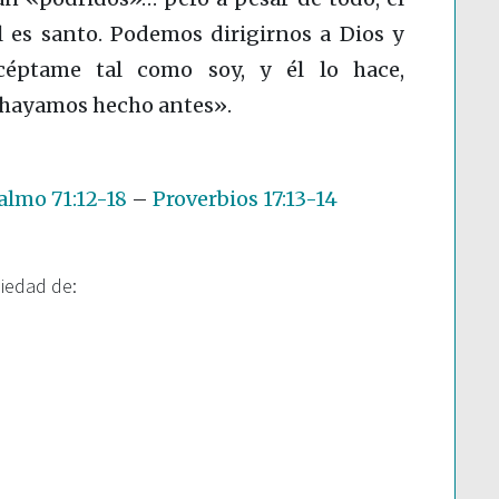
l es santo. Podemos dirigirnos a Dios y
acéptame tal como soy, y él lo hace,
 hayamos hecho antes».
almo 71:12-18
–
Proverbios 17:13-14
piedad de: