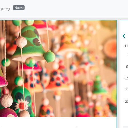
cerca
Nuevo
L
1
8
1
2
2