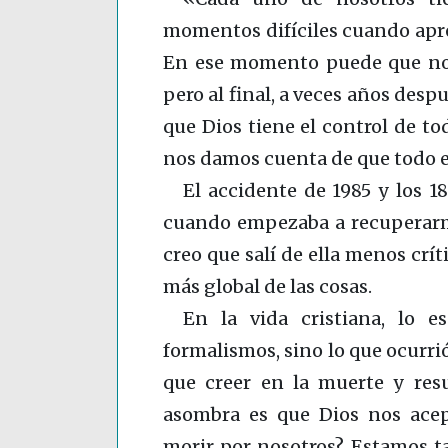
momentos difíciles cuando apr
En ese momento puede que no
pero al final, a veces años desp
que Dios tiene el control de t
nos damos cuenta de que todo e
El accidente de 198
5 y los 1
cuando empezaba a recuperarme
creo que salí de ella menos crí
más global de las cosas.
En la vida cristiana, lo 
formalismos, sino lo que ocurri
que creer en la muerte y res
asombra es que Dios nos ace
morir por nosotros? Estamos t