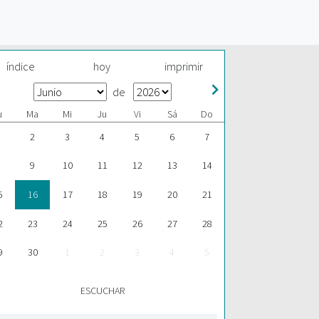
índice
hoy
imprimir
de
u
Ma
Mi
Ju
Vi
Sá
Do
2
3
4
5
6
7
9
10
11
12
13
14
5
16
17
18
19
20
21
2
23
24
25
26
27
28
9
30
1
2
3
4
5
ESCUCHAR