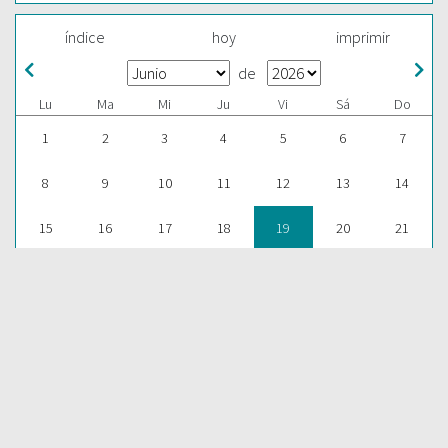
índice
hoy
imprimir
de
Lu
Ma
Mi
Ju
Vi
Sá
Do
1
2
3
4
5
6
7
8
9
10
11
12
13
14
15
16
17
18
19
20
21
22
23
24
25
26
27
28
29
30
1
2
3
4
5
ESCUCHAR