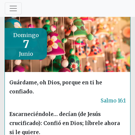
Domingo
7
Junio
Guárdame, oh Dios, porque en ti he
confiado.
Salmo 16:1
Escarneciéndole… decían (de Jesús
crucificado): Confió en Dios; líbrele ahora
si le quiere.