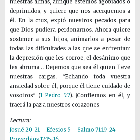
nuestras almas, aunque estemos agobiados o
deprimidos, y quiere que nos acerquemos a
él. En la cruz, expió nuestros pecados para
que Dios pudiera perdonarnos. Ahora quiere
sostener a sus hijos, animarlos a pesar de
todas las dificultades a las que se enfrentan:
la depresión que les corroe, el desánimo que
les abruma… Dejemos que sea él quien lleve
nuestras cargas. “Echando toda vuestra
ansiedad sobre él, porque él tiene cuidado de
vosotros”
(
1 Pedro 5:7
)
. ¡Confiemos en él, y
traerá la paz a nuestros corazones!
Josué 20-21
–
Efesios 5
–
Salmo 71:19-24
–
Proverbios 17:15-16