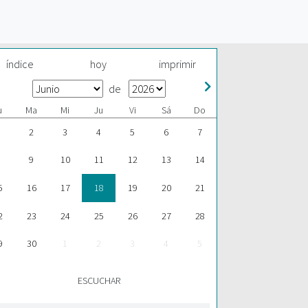
índice
hoy
imprimir
de
u
Ma
Mi
Ju
Vi
Sá
Do
2
3
4
5
6
7
9
10
11
12
13
14
5
16
17
18
19
20
21
2
23
24
25
26
27
28
9
30
1
2
3
4
5
ESCUCHAR