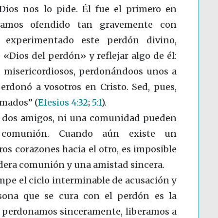
ios nos lo pide. Él fue el primero en
íamos ofendido tan gravemente con
 experimentado este perdón divino,
«Dios del perdón» y reflejar algo de él:
 misericordiosos, perdonándoos unos a
erdonó a vosotros en Cristo. Sed, pues,
 amados”
(
Efesios 4:32
;
5:1
)
.
ni dos amigos, ni una comunidad pueden
a comunión. Cuando aún existe un
os corazones hacia el otro, es imposible
dera comunión y una amistad sincera.
ompe el ciclo interminable de acusación y
sona que se cura con el perdón es la
perdonamos sinceramente, liberamos a