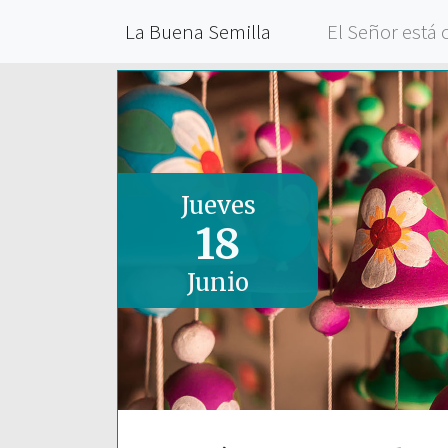
La Buena Semilla
El Señor está 
Jueves
18
Junio