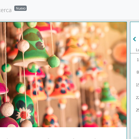
cerca
Nuevo
L
1
8
1
2
2