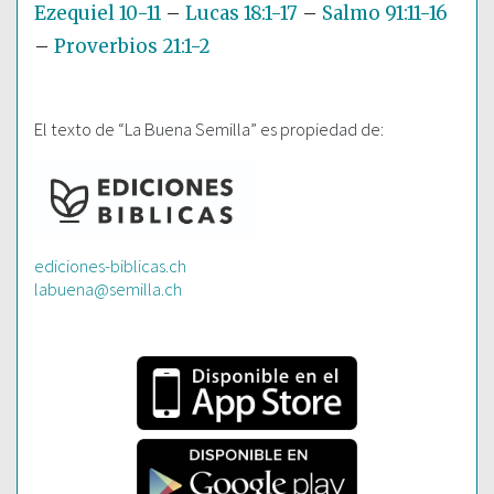
Ezequiel 10-11
–
Lucas 18:1-17
–
Salmo 91:11-16
–
Proverbios 21:1-2
El texto de “La Buena Semilla” es propiedad de:
ediciones-biblicas.ch
labuena@semilla.ch