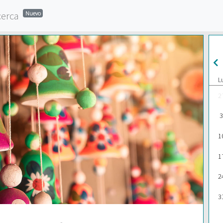
cerca
Nuevo
L
2
3
1
1
2
3