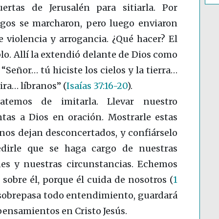
uertas de Jerusalén para sitiarla. Por
igos se marcharon, pero luego enviaron
 violencia y arrogancia. ¿Qué hacer? El
mplo. Allí la extendió delante de Dios como
 “Señor… tú hiciste los cielos y la tierra…
mira… líbranos”
(
Isaías 37:16-20
)
.
atemos de imitarla. Llevar nuestro
tas a Dios en oración. Mostrarle estas
 nos dejan desconcertados, y confiárselo
edirle que se haga cargo de nuestras
nes y nuestras circunstancias. Echemos
sobre él, porque él cuida de nosotros
(
1
e sobrepasa todo entendimiento, guardará
pensamientos en Cristo Jesús.