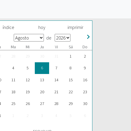
índice
hoy
imprimir
de
u
Ma
Mi
Ju
Vi
Sá
Do
7
28
29
30
31
1
2
4
5
6
7
8
9
0
11
12
13
14
15
16
7
18
19
20
21
22
23
4
25
26
27
28
29
30
1
1
2
3
4
5
6