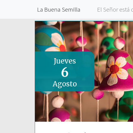
La Buena Semilla
El Señor está 
Jueves
6
Agosto