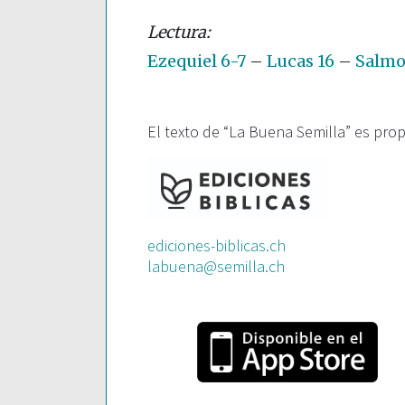
Ezequiel 6-7
–
Lucas 16
–
Salmo 
El texto de “La Buena Semilla” es pro
ediciones-biblicas.ch
labuena@semilla.ch